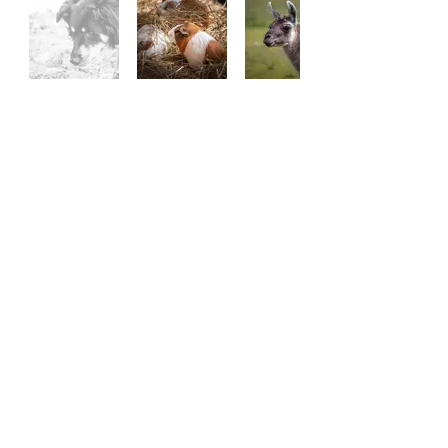
Haut de page
99 chemin du grand Bois
38110 SAINT JEAN DE SOUDAIN
asignol.photo@gmail.com
Mentions légales
CGV
Contact
©2022 par Arnaud Signol.