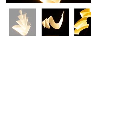
Haut de page
99 chemin du grand Bois
38110 SAINT JEAN DE SOUDAIN
asignol.photo@gmail.com
Mentions légales
CGV
Contact